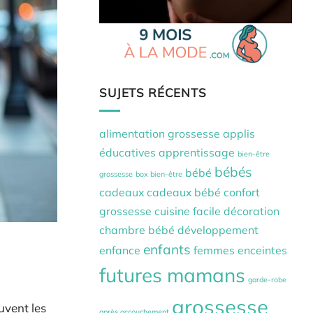
SUJETS RÉCENTS
alimentation grossesse
applis
éducatives
apprentissage
bien-être
bébés
bébé
grossesse
box bien-être
cadeaux
cadeaux bébé
confort
grossesse
cuisine facile
décoration
chambre bébé
développement
enfants
enfance
femmes enceintes
futures mamans
garde-robe
grossesse
uvent les
après accouchement