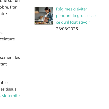
noué sur un
obre. Par
Régimes à éviter
ntre
pendant la grossesse :
ce qu’il faut savoir
23/03/2026
es
ceinture
usement les
rant
nt le
es tissus
s Maternité