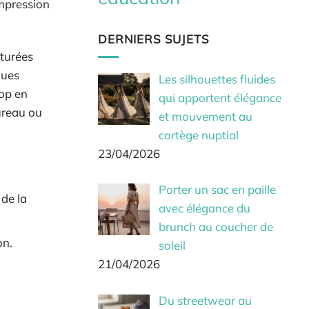
ompression
DERNIERS SUJETS
cturées
ques
Les silhouettes fluides
top en
qui apportent élégance
ureau ou
et mouvement au
cortège nuptial
23/04/2026
:
Porter un sac en paille
 de la
avec élégance du
brunch au coucher de
on.
soleil
21/04/2026
Du streetwear au