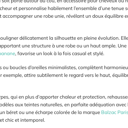
il soit porté autour du cou, en accessoire pour cheveux ou 
cheur et personnalise habilement l’ensemble d’une tenue s
t accompagner une robe unie, révélant un doux équilibre e
souligner délicatement la silhouette en pleine évolution. Ell
 apportant une structure à une robe ou un haut ample. Une 
ebanane
, favorise un look à la fois casual et stylé.
es ou boucles d’oreilles minimalistes, complètent harmonie
r exemple, attire subtilement le regard vers le haut, équilib
pes, qui en plus d’apporter chaleur et protection, rehausse
odèles aux teintes naturelles, en parfaite adéquation avec l
 un béret ou une écharpe colorée de la marque
Balzac Pari
et chic et intemporel.