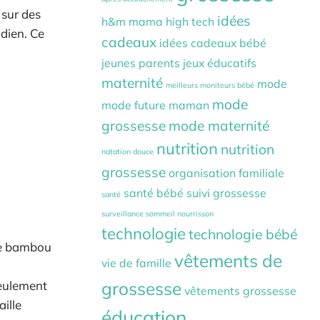
 sur des
idées
h&m mama
high tech
idien. Ce
cadeaux
idées cadeaux bébé
jeunes parents
jeux éducatifs
maternité
mode
meilleurs moniteurs bébé
mode
mode future maman
grossesse
mode maternité
nutrition
nutrition
natation douce
grossesse
organisation familiale
santé bébé
suivi grossesse
santé
surveillance sommeil nourrisson
technologie
technologie bébé
 le bambou
vêtements de
vie de famille
grossesse
seulement
vêtements grossesse
aille
éducation