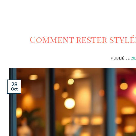
Comment rester stylée
PUBLIÉ LE
28
28
Oct