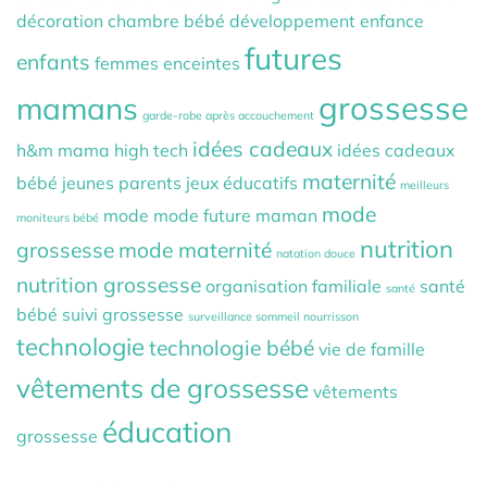
décoration chambre bébé
développement
enfance
futures
enfants
femmes enceintes
grossesse
mamans
garde-robe après accouchement
idées cadeaux
h&m mama
high tech
idées cadeaux
maternité
bébé
jeunes parents
jeux éducatifs
meilleurs
mode
mode
mode future maman
moniteurs bébé
nutrition
grossesse
mode maternité
natation douce
nutrition grossesse
organisation familiale
santé
santé
bébé
suivi grossesse
surveillance sommeil nourrisson
technologie
technologie bébé
vie de famille
vêtements de grossesse
vêtements
éducation
grossesse