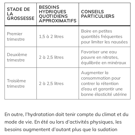
BESOINS
STADE DE
HYDRIQUES
CONSEILS
LA
QUOTIDIENS
PARTICULIERS
GROSSESSE
APPROXIMATIFS
Boire en petites
Premier
1,5 à 2 litres
quantités fréquentes
trimestre
pour limiter les nausées
Favoriser une eau
Deuxième
2 à 2,5 litres
pauvre en nitrates,
trimestre
équilibrée en minéraux
Augmenter la
consommation pour
Troisième
2 à 2,5 litres
contrer la rétention
trimestre
d’eau et garantir une
bonne élasticité utérine
En outre, l’hydratation doit tenir compte du climat et du
mode de vie. En été ou lors d’activités physiques, les
besoins augmentent d’autant plus que la sudation