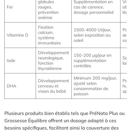
globules
Supplémentation en
Vian
Fer
rouges,
cas de carence,
abat
prévention
dosage personnalisé
lég
anémie
Fixation
1500-4000 UI/jour,
Pois
calcium,
Vitamine D
selon exposition au
œufs
système
soleil
sola
immunitaire
Développement
150-200 µg/jour en
neurologique,
Sel 
Iode
supplémentation
fonction
lait
contrôlée
thyroïdienne
Minimum 200 mg/jour,
Développement
Pois
ajusté selon
DHA
cerveau et
huil
consommation de
vision du bébé
spéc
poisson
Plusieurs produits bien établis tels que PréNata Plus ou
Grossesse Équilibre offrent un dosage adapté à ces
besoins spécifiques, facilitant ainsi la couverture des