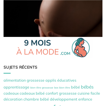
SUJETS RÉCENTS
alimentation grossesse
applis éducatives
bébés
apprentissage
bébé
bien-être grossesse
box bien-être
cadeaux
cadeaux bébé
confort grossesse
cuisine facile
décoration chambre bébé
développement
enfance