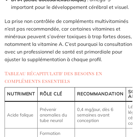
important pour le développement cérébral et visuel.
La prise non contrôlée de compléments multivitaminés
n’est pas recommandée, car certaines vitamines et
minéraux peuvent s’avérer toxiques à trop fortes doses,
notamment la vitamine A. C’est pourquoi la consultation
avec un professionnel de santé est primordiale pour
ajuster la supplémentation à chaque profil.
Tableau récapitulatif des besoins en
compléments essentiels
SO
NUTRIMENT
RÔLE CLÉ
RECOMMANDATION
ALI
Lég
Prévenir
0,4 mg/jour, dès 6
légu
Acide folique
anomalies du
semaines avant
céré
tube neural
conception
com
Formation