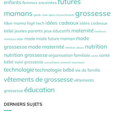
futures
enfants
femmes enceintes
grossesse
mamans
garde-robe après accouchement
idées cadeaux
h&m mama
high tech
idées cadeaux
maternité
bébé
jeunes parents
jeux éducatifs
meilleurs
mode
mode
mode future maman
moniteurs bébé
nutrition
grossesse
mode maternité
natation douce
nutrition grossesse
organisation familiale
santé
santé
bébé
suivi grossesse
surveillance sommeil nourrisson
technologie
technologie bébé
vie de famille
vêtements de grossesse
vêtements
éducation
grossesse
DERNIERS SUJETS