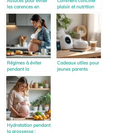
Astuces pour éviter
Comment concilier
les carences en
plaisir et nutrition
vitamine D pendant
pendant la maternité
la maternité
Régimes à éviter
Cadeaux utiles pour
pendant la
jeunes parents
grossesse : ce qu’il
débordés
faut savoir
Hydratation pendant
la grossesse :