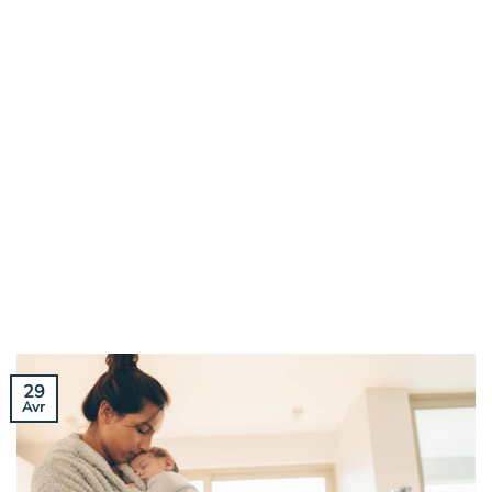
29
Avr