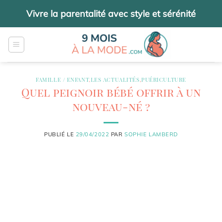
Passer
Vivre la parentalité avec style et sérénité
au
contenu
FAMILLE / ENFANT
,
LES ACTUALITÉS
,
PUÉRICULTURE
Quel peignoir bébé offrir à un
nouveau-né ?
PUBLIÉ LE
29/04/2022
PAR
SOPHIE LAMBERD