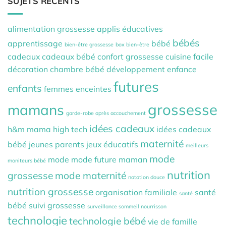
SUJETS RÉCENTS
alimentation grossesse
applis éducatives
bébés
apprentissage
bébé
bien-être grossesse
box bien-être
cadeaux
cadeaux bébé
confort grossesse
cuisine facile
décoration chambre bébé
développement
enfance
futures
enfants
femmes enceintes
grossesse
mamans
garde-robe après accouchement
idées cadeaux
h&m mama
high tech
idées cadeaux
maternité
bébé
jeunes parents
jeux éducatifs
meilleurs
mode
mode
mode future maman
moniteurs bébé
nutrition
grossesse
mode maternité
natation douce
nutrition grossesse
organisation familiale
santé
santé
bébé
suivi grossesse
surveillance sommeil nourrisson
technologie
technologie bébé
vie de famille