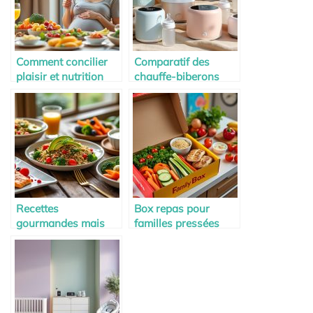
Comment concilier
Comparatif des
plaisir et nutrition
chauffe-biberons
pendant la maternité
connectés
Recettes
Box repas pour
gourmandes mais
familles pressées
équilibrées pour les
futures mamans