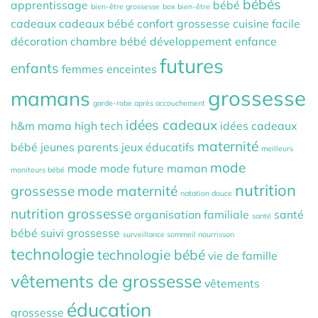
bébés
apprentissage
bébé
bien-être grossesse
box bien-être
cadeaux
cadeaux bébé
confort grossesse
cuisine facile
décoration chambre bébé
développement
enfance
futures
enfants
femmes enceintes
grossesse
mamans
garde-robe après accouchement
idées cadeaux
h&m mama
high tech
idées cadeaux
maternité
bébé
jeunes parents
jeux éducatifs
meilleurs
mode
mode
mode future maman
moniteurs bébé
nutrition
grossesse
mode maternité
natation douce
nutrition grossesse
organisation familiale
santé
santé
bébé
suivi grossesse
surveillance sommeil nourrisson
technologie
technologie bébé
vie de famille
vêtements de grossesse
vêtements
éducation
grossesse