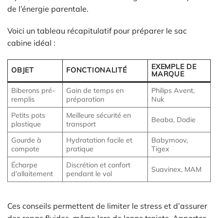
de l’énergie parentale.
Voici un tableau récapitulatif pour préparer le sac
cabine idéal :
EXEMPLE DE
OBJET
FONCTIONALITÉ
MARQUE
Biberons pré-
Gain de temps en
Philips Avent,
remplis
préparation
Nuk
Petits pots
Meilleure sécurité en
Beaba, Dodie
plastique
transport
Gourde à
Hydratation facile et
Babymoov,
compote
pratique
Tigex
Écharpe
Discrétion et confort
Suavinex, MAM
d’allaitement
pendant le vol
Ces conseils permettent de limiter le stress et d’assurer
des repas fluides, même lors de longs trajets. Apporter