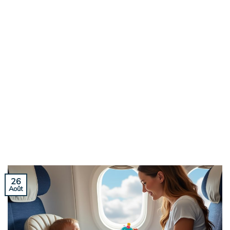
26
Août