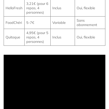
3,21€ (pour 6
HelloFresh
repas, 4
Inclus
Oui, flexible
personnes)
Sans
FoodChéri
5-7€
Variable
abonnement
4,95€ (pour 5
Quitoque
repas, 4
Inclus
Oui, flexible
personnes)