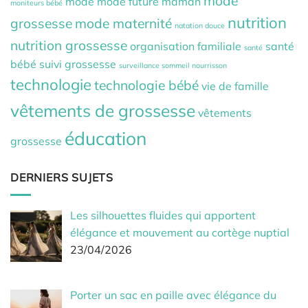
mode
mode
mode future maman
moniteurs bébé
nutrition
grossesse
mode maternité
natation douce
nutrition grossesse
organisation familiale
santé
santé
bébé
suivi grossesse
surveillance sommeil nourrisson
technologie
technologie bébé
vie de famille
vêtements de grossesse
vêtements
éducation
grossesse
DERNIERS SUJETS
Les silhouettes fluides qui apportent
élégance et mouvement au cortège nuptial
23/04/2026
Porter un sac en paille avec élégance du