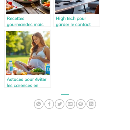
Recettes
High tech pour
gourmandes mais
garder le contact
équilibrées pour les
avec la famille à
futures mamans
distance
Astuces pour éviter
les carences en
vitamine D pendant
la maternité