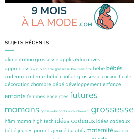
SUJETS RÉCENTS
alimentation grossesse
applis éducatives
bébés
apprentissage
bébé
bien-être grossesse
box bien-être
cadeaux
cadeaux bébé
confort grossesse
cuisine facile
décoration chambre bébé
développement
enfance
futures
enfants
femmes enceintes
grossesse
mamans
garde-robe après accouchement
idées cadeaux
h&m mama
high tech
idées cadeaux
maternité
bébé
jeunes parents
jeux éducatifs
meilleurs