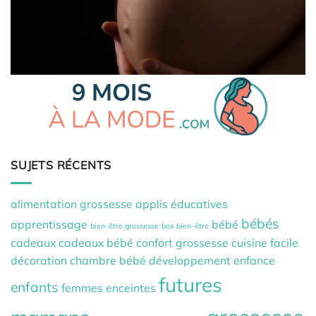
SUJETS RÉCENTS
alimentation grossesse
applis éducatives
bébés
apprentissage
bébé
bien-être grossesse
box bien-être
cadeaux
cadeaux bébé
confort grossesse
cuisine facile
décoration chambre bébé
développement
enfance
futures
enfants
femmes enceintes