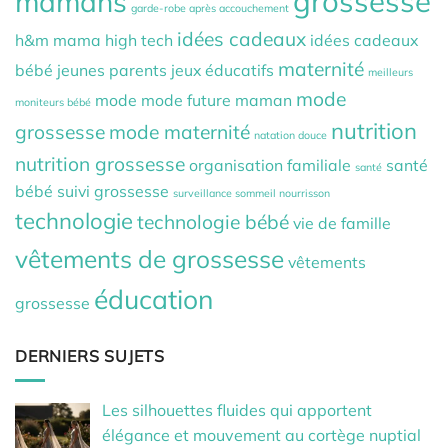
grossesse
mamans
garde-robe après accouchement
idées cadeaux
h&m mama
high tech
idées cadeaux
maternité
bébé
jeunes parents
jeux éducatifs
meilleurs
mode
mode
mode future maman
moniteurs bébé
nutrition
grossesse
mode maternité
natation douce
nutrition grossesse
organisation familiale
santé
santé
bébé
suivi grossesse
surveillance sommeil nourrisson
technologie
technologie bébé
vie de famille
vêtements de grossesse
vêtements
éducation
grossesse
DERNIERS SUJETS
Les silhouettes fluides qui apportent
élégance et mouvement au cortège nuptial