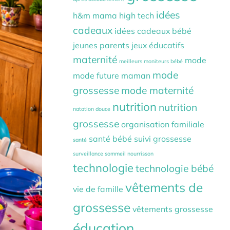
idées
h&m mama
high tech
cadeaux
idées cadeaux bébé
jeunes parents
jeux éducatifs
maternité
mode
meilleurs moniteurs bébé
mode
mode future maman
grossesse
mode maternité
nutrition
nutrition
natation douce
grossesse
organisation familiale
santé bébé
suivi grossesse
santé
surveillance sommeil nourrisson
technologie
technologie bébé
vêtements de
vie de famille
grossesse
vêtements grossesse
éducation