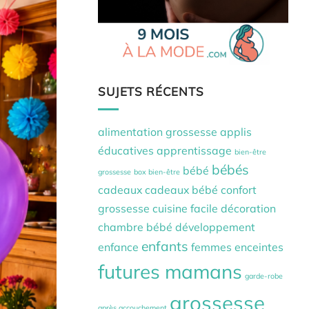
SUJETS RÉCENTS
alimentation grossesse
applis
éducatives
apprentissage
bien-être
bébés
bébé
grossesse
box bien-être
cadeaux
cadeaux bébé
confort
grossesse
cuisine facile
décoration
chambre bébé
développement
enfants
enfance
femmes enceintes
futures mamans
garde-robe
grossesse
après accouchement