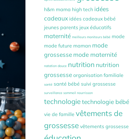
idées
h&m mama
high tech
cadeaux
idées cadeaux bébé
jeunes parents
jeux éducatifs
maternité
mode
meilleurs moniteurs bébé
mode
mode future maman
grossesse
mode maternité
nutrition
nutrition
natation douce
grossesse
organisation familiale
santé bébé
suivi grossesse
santé
surveillance sommeil nourrisson
technologie
technologie bébé
vêtements de
vie de famille
grossesse
vêtements grossesse
éducation