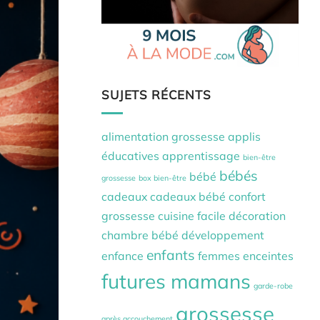
SUJETS RÉCENTS
alimentation grossesse
applis
éducatives
apprentissage
bien-être
bébés
bébé
grossesse
box bien-être
cadeaux
cadeaux bébé
confort
grossesse
cuisine facile
décoration
chambre bébé
développement
enfants
enfance
femmes enceintes
futures mamans
garde-robe
grossesse
après accouchement