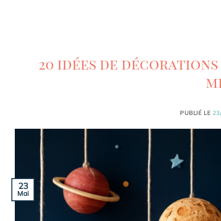
20 idées de décorations
m
PUBLIÉ LE
23
23
Mai