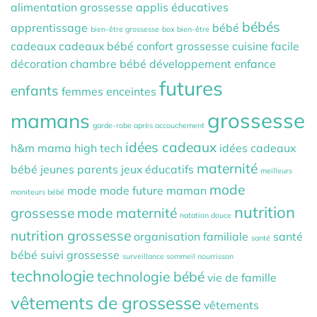
alimentation grossesse
applis éducatives
bébés
apprentissage
bébé
bien-être grossesse
box bien-être
cadeaux
cadeaux bébé
confort grossesse
cuisine facile
décoration chambre bébé
développement
enfance
futures
enfants
femmes enceintes
grossesse
mamans
garde-robe après accouchement
idées cadeaux
h&m mama
high tech
idées cadeaux
maternité
bébé
jeunes parents
jeux éducatifs
meilleurs
mode
mode
mode future maman
moniteurs bébé
nutrition
grossesse
mode maternité
natation douce
nutrition grossesse
organisation familiale
santé
santé
bébé
suivi grossesse
surveillance sommeil nourrisson
technologie
technologie bébé
vie de famille
vêtements de grossesse
vêtements