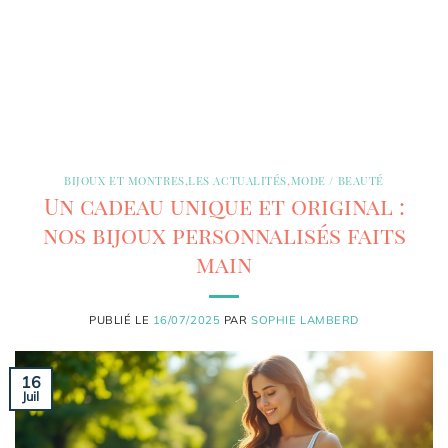
BIJOUX ET MONTRES
,
LES ACTUALITÉS
,
MODE / BEAUTÉ
Un cadeau unique et original :
nos bijoux personnalisés faits
main
PUBLIÉ LE
16/07/2025
PAR
SOPHIE LAMBERD
16
Juil