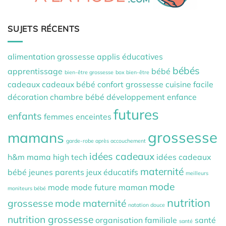
SUJETS RÉCENTS
alimentation grossesse
applis éducatives
bébés
apprentissage
bébé
bien-être grossesse
box bien-être
cadeaux
cadeaux bébé
confort grossesse
cuisine facile
décoration chambre bébé
développement
enfance
futures
enfants
femmes enceintes
grossesse
mamans
garde-robe après accouchement
idées cadeaux
h&m mama
high tech
idées cadeaux
maternité
bébé
jeunes parents
jeux éducatifs
meilleurs
mode
mode
mode future maman
moniteurs bébé
nutrition
grossesse
mode maternité
natation douce
nutrition grossesse
organisation familiale
santé
santé