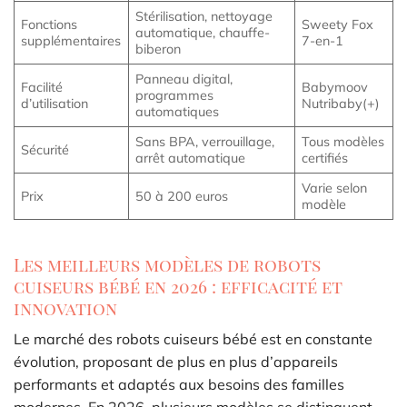
Stérilisation, nettoyage
Fonctions
Sweety Fox
automatique, chauffe-
supplémentaires
7-en-1
biberon
Panneau digital,
Facilité
Babymoov
programmes
d’utilisation
Nutribaby(+)
automatiques
Sans BPA, verrouillage,
Tous modèles
Sécurité
arrêt automatique
certifiés
Varie selon
Prix
50 à 200 euros
modèle
Les meilleurs modèles de robots
cuiseurs bébé en 2026 : efficacité et
innovation
Le marché des robots cuiseurs bébé est en constante
évolution, proposant de plus en plus d’appareils
performants et adaptés aux besoins des familles
modernes. En 2026, plusieurs modèles se distinguent