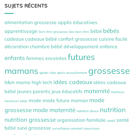
SUJETS RÉCENTS
alimentation grossesse
applis éducatives
bébés
apprentissage
bébé
bien-être grossesse
box bien-être
cadeaux
cadeaux bébé
confort grossesse
cuisine facile
décoration chambre bébé
développement
enfance
futures
enfants
femmes enceintes
grossesse
mamans
garde-robe après accouchement
idées cadeaux
h&m mama
high tech
idées cadeaux
maternité
bébé
jeunes parents
jeux éducatifs
meilleurs
mode
mode
mode future maman
moniteurs bébé
nutrition
grossesse
mode maternité
natation douce
nutrition grossesse
organisation familiale
santé
santé
bébé
suivi grossesse
surveillance sommeil nourrisson