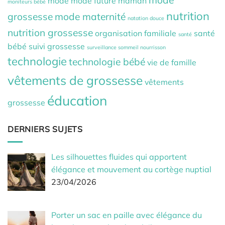
mode
mode
mode future maman
moniteurs bébé
nutrition
grossesse
mode maternité
natation douce
nutrition grossesse
organisation familiale
santé
santé
bébé
suivi grossesse
surveillance sommeil nourrisson
technologie
technologie bébé
vie de famille
vêtements de grossesse
vêtements
éducation
grossesse
DERNIERS SUJETS
Les silhouettes fluides qui apportent
élégance et mouvement au cortège nuptial
23/04/2026
Porter un sac en paille avec élégance du