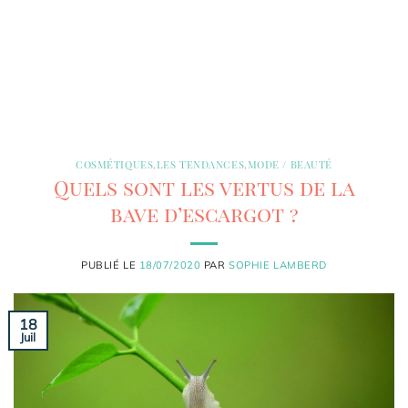
COSMÉTIQUES
,
LES TENDANCES
,
MODE / BEAUTÉ
Quels sont les vertus de la
bave d’escargot ?
PUBLIÉ LE
18/07/2020
PAR
SOPHIE LAMBERD
18
Juil