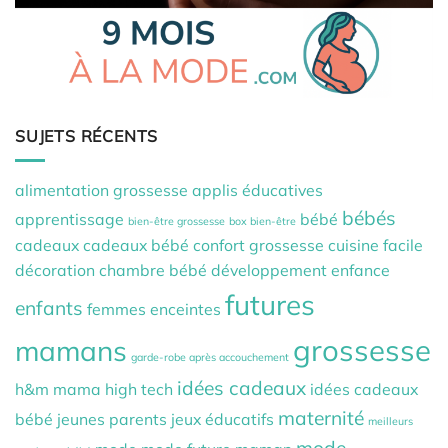
SUJETS RÉCENTS
alimentation grossesse
applis éducatives
bébés
apprentissage
bébé
bien-être grossesse
box bien-être
cadeaux
cadeaux bébé
confort grossesse
cuisine facile
décoration chambre bébé
développement
enfance
futures
enfants
femmes enceintes
grossesse
mamans
garde-robe après accouchement
idées cadeaux
h&m mama
high tech
idées cadeaux
maternité
bébé
jeunes parents
jeux éducatifs
meilleurs