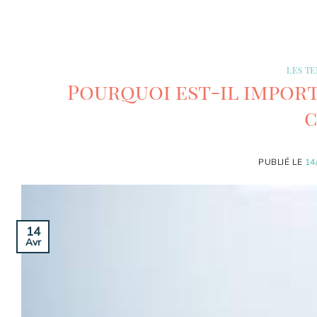
LES T
Pourquoi est-il import
c
PUBLIÉ LE
14
14
Avr