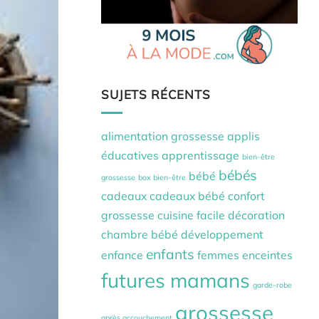
SUJETS RÉCENTS
alimentation grossesse
applis
éducatives
apprentissage
bien-être
bébés
bébé
grossesse
box bien-être
cadeaux
cadeaux bébé
confort
grossesse
cuisine facile
décoration
chambre bébé
développement
enfants
enfance
femmes enceintes
futures mamans
garde-robe
grossesse
après accouchement