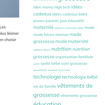
idées
h&m mama
high tech
cadeaux
idées cadeaux bébé
jeunes parents
jeux éducatifs
 Les
maternité
mode
meilleurs moniteurs bébé
lus lésiner
mode
mode future maman
en choisir
grossesse
mode maternité
nutrition
nutrition
natation douce
grossesse
organisation familiale
santé bébé
suivi grossesse
santé
surveillance sommeil nourrisson
technologie
technologie bébé
vêtements de
vie de famille
grossesse
vêtements grossesse
éducation