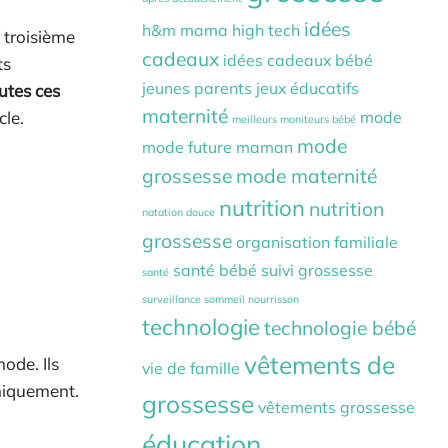
idées
h&m mama
high tech
u troisième
cadeaux
idées cadeaux bébé
ts
jeunes parents
jeux éducatifs
utes ces
maternité
mode
cle.
meilleurs moniteurs bébé
mode
mode future maman
grossesse
mode maternité
nutrition
nutrition
natation douce
grossesse
organisation familiale
santé bébé
suivi grossesse
santé
surveillance sommeil nourrisson
technologie
technologie bébé
vêtements de
ode. Ils
vie de famille
iquement.
grossesse
vêtements grossesse
éducation