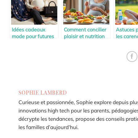
Idées cadeaux
Comment concilier
Astuces p
mode pour futures
plaisir et nutrition
les caren
mamans stylées
pendant la
vitamine
maternité
pendant 
maternit
SOPHIE LAMBERD
Curieuse et passionnée, Sophie explore depuis plus
innovations high tech pour les parents, pédagogies 
décrypte les tendances, propose des conseils pra
les familles d’aujourd’hui.