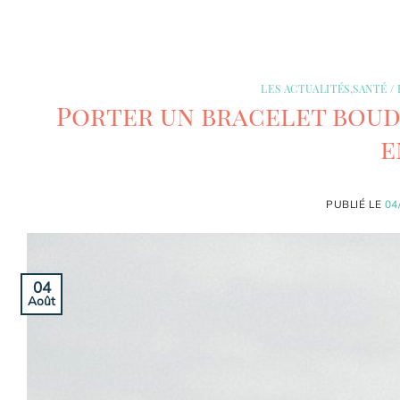
LES ACTUALITÉS
,
SANTÉ /
Porter un bracelet bouddh
e
PUBLIÉ LE
04
04
Août