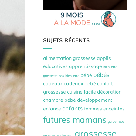
SUJETS RÉCENTS
alimentation grossesse
applis
éducatives
apprentissage
bien-être
bébés
bébé
grossesse
box bien-être
cadeaux
cadeaux bébé
confort
grossesse
cuisine facile
décoration
chambre bébé
développement
enfants
enfance
femmes enceintes
futures mamans
garde-robe
grossesse
après accouchement