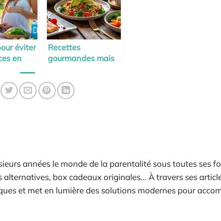
our éviter
Recettes
ces en
gourmandes mais
 D
équilibrées pour les
la
futures mamans
é
ieurs années le monde de la parentalité sous toutes ses fo
alternatives, box cadeaux originales… À travers ses articles
tiques et met en lumière des solutions modernes pour acc