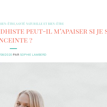
 BIEN-ÊTRE
,
SANTÉ NATURELLE ET BIEN-ÊTRE
iste peut-il m’apaiser si je 
nceinte ?
/08/2020
PAR
SOPHIE LAMBERD