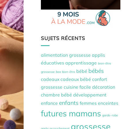
SUJETS RÉCENTS
alimentation grossesse
applis
éducatives
apprentissage
bien-être
bébés
bébé
grossesse
box bien-être
cadeaux
cadeaux bébé
confort
grossesse
cuisine facile
décoration
chambre bébé
développement
enfants
enfance
femmes enceintes
futures mamans
garde-robe
grossesse
après accouchement