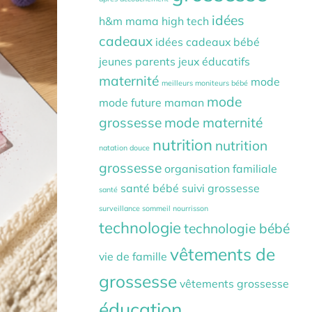
idées
h&m mama
high tech
cadeaux
idées cadeaux bébé
jeunes parents
jeux éducatifs
maternité
mode
meilleurs moniteurs bébé
mode
mode future maman
grossesse
mode maternité
nutrition
nutrition
natation douce
grossesse
organisation familiale
santé bébé
suivi grossesse
santé
surveillance sommeil nourrisson
technologie
technologie bébé
vêtements de
vie de famille
grossesse
vêtements grossesse
éducation