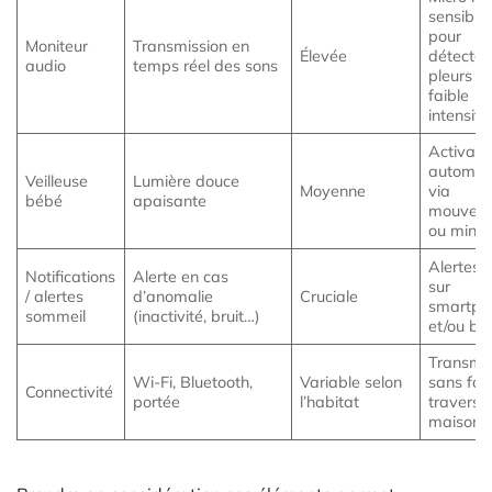
sensibili
pour
Moniteur
Transmission en
Élevée
détecter
audio
temps réel des sons
pleurs à
faible
intensité
Activati
automat
Veilleuse
Lumière douce
Moyenne
via
bébé
apaisante
mouvem
ou minut
Alertes 
Notifications
Alerte en cas
sur
/ alertes
d’anomalie
Cruciale
smartph
sommeil
(inactivité, bruit…)
et/ou ba
Transmis
Wi-Fi, Bluetooth,
Variable selon
sans fail
Connectivité
portée
l’habitat
travers l
maison