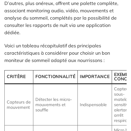
D’autres, plus onéreux, offrent une palette complète,
associant monitoring audio, vidéo, mouvements et
analyse du sommeil, complétés par la possibilité de
consulter les rapports de nuit via une application
dédiée.
Voici un tableau récapitulatif des principales
caractéristiques à considérer pour choisir un bon
moniteur de sommeil adapté aux nourrissons :
EXEMPL
CRITÈRE
FONCTIONNALITÉ
IMPORTANCE
CONCR
Capteur
sous-
Détecter les micro-
matelas
Capteurs de
mouvements et
Indispensable
sensitive
mouvement
souffle
alertant
arrêt
respirato
Micro ha