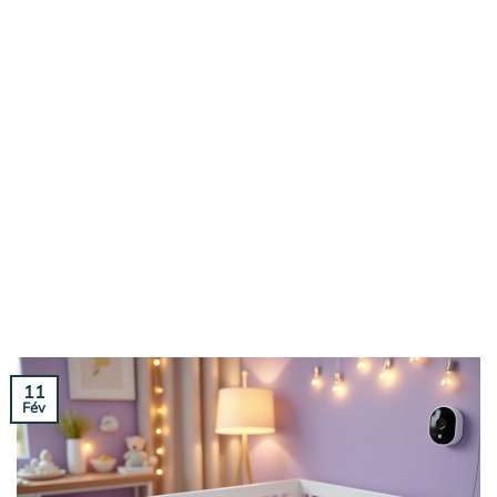
11
Fév