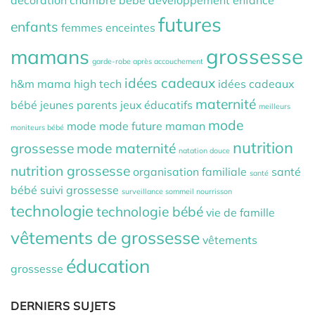
futures
enfants
femmes enceintes
grossesse
mamans
garde-robe après accouchement
idées cadeaux
h&m mama
high tech
idées cadeaux
maternité
bébé
jeunes parents
jeux éducatifs
meilleurs
mode
mode
mode future maman
moniteurs bébé
nutrition
grossesse
mode maternité
natation douce
nutrition grossesse
organisation familiale
santé
santé
bébé
suivi grossesse
surveillance sommeil nourrisson
technologie
technologie bébé
vie de famille
vêtements de grossesse
vêtements
éducation
grossesse
DERNIERS SUJETS