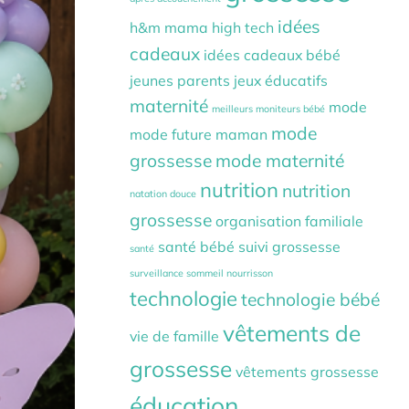
idées
h&m mama
high tech
cadeaux
idées cadeaux bébé
jeunes parents
jeux éducatifs
maternité
mode
meilleurs moniteurs bébé
mode
mode future maman
grossesse
mode maternité
nutrition
nutrition
natation douce
grossesse
organisation familiale
santé bébé
suivi grossesse
santé
surveillance sommeil nourrisson
technologie
technologie bébé
vêtements de
vie de famille
grossesse
vêtements grossesse
éducation