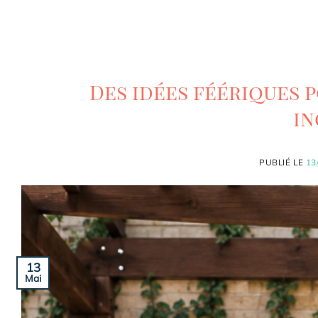
Des idées féériques 
in
PUBLIÉ LE
13
13
Mai