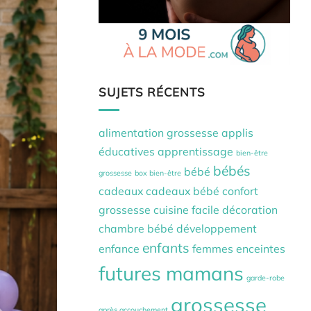
SUJETS RÉCENTS
alimentation grossesse
applis
éducatives
apprentissage
bien-être
bébés
bébé
grossesse
box bien-être
cadeaux
cadeaux bébé
confort
grossesse
cuisine facile
décoration
chambre bébé
développement
enfants
enfance
femmes enceintes
futures mamans
garde-robe
grossesse
après accouchement