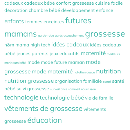
cadeaux
cadeaux bébé
confort grossesse
cuisine facile
décoration chambre bébé
développement
enfance
futures
enfants
femmes enceintes
grossesse
mamans
garde-robe après accouchement
idées cadeaux
h&m mama
high tech
idées cadeaux
maternité
bébé
jeunes parents
jeux éducatifs
meilleurs
mode
mode
mode future maman
moniteurs bébé
nutrition
grossesse
mode maternité
natation douce
nutrition grossesse
organisation familiale
santé
santé
bébé
suivi grossesse
surveillance sommeil nourrisson
technologie
technologie bébé
vie de famille
vêtements de grossesse
vêtements
éducation
grossesse