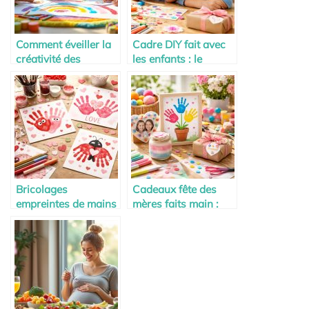
Comment éveiller la
Cadre DIY fait avec
créativité des
les enfants : le
enfants dès 2 ans
cadeau parfait pour
maman ou mamie
Bricolages
Cadeaux fête des
empreintes de mains
mères faits main :
pour la Saint-
des idées DIY
Valentin avec les
adorables à faire
enfants
avec les enfants