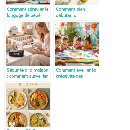
Comment stimuler le
Comment bien
langage de bébé
débuter la
naturellement
diversification
alimentaire de bébé ?
Sécurité à la maison
Comment éveiller la
: comment surveiller
créativité des
bébé et protéger son
enfants dès 2 ans
foyer en toute
discrétion