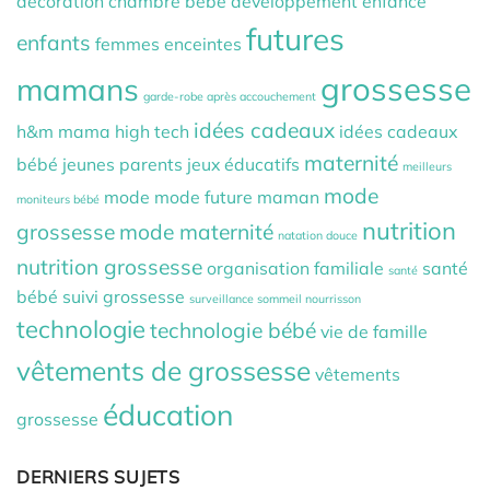
décoration chambre bébé
développement
enfance
futures
enfants
femmes enceintes
grossesse
mamans
garde-robe après accouchement
idées cadeaux
h&m mama
high tech
idées cadeaux
maternité
bébé
jeunes parents
jeux éducatifs
meilleurs
mode
mode
mode future maman
moniteurs bébé
nutrition
grossesse
mode maternité
natation douce
nutrition grossesse
organisation familiale
santé
santé
bébé
suivi grossesse
surveillance sommeil nourrisson
technologie
technologie bébé
vie de famille
vêtements de grossesse
vêtements
éducation
grossesse
DERNIERS SUJETS