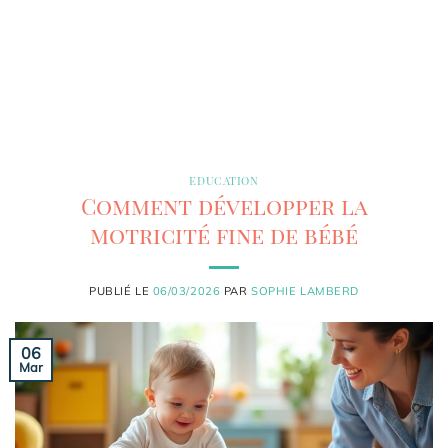
EDUCATION
Comment développer la
motricité fine de bébé
PUBLIÉ LE
06/03/2026
PAR
SOPHIE LAMBERD
06
Mar