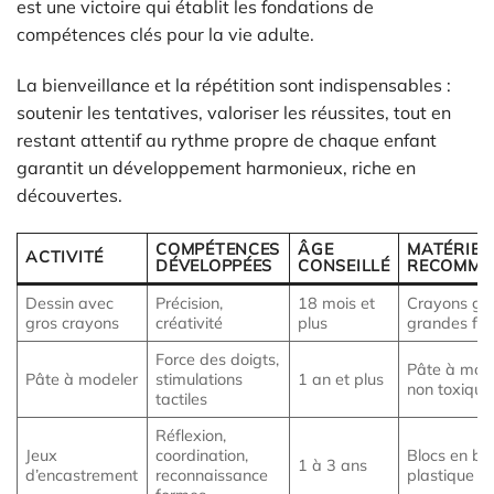
est une victoire qui établit les fondations de
compétences clés pour la vie adulte.
La bienveillance et la répétition sont indispensables :
soutenir les tentatives, valoriser les réussites, tout en
restant attentif au rythme propre de chaque enfant
garantit un développement harmonieux, riche en
découvertes.
COMPÉTENCES
ÂGE
MATÉRIEL
ACTIVITÉ
DÉVELOPPÉES
CONSEILLÉ
RECOMMA
Dessin avec
Précision,
18 mois et
Crayons gra
gros crayons
créativité
plus
grandes feui
Force des doigts,
Pâte à mod
Pâte à modeler
stimulations
1 an et plus
non toxique
tactiles
Réflexion,
Jeux
coordination,
Blocs en bo
1 à 3 ans
d’encastrement
reconnaissance
plastique