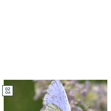
02
Oct