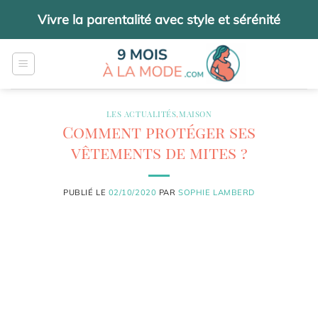
Passer
Vivre la parentalité avec style et sérénité
au
contenu
LES ACTUALITÉS
,
MAISON
Comment protéger ses
vêtements de mites ?
PUBLIÉ LE
02/10/2020
PAR
SOPHIE LAMBERD