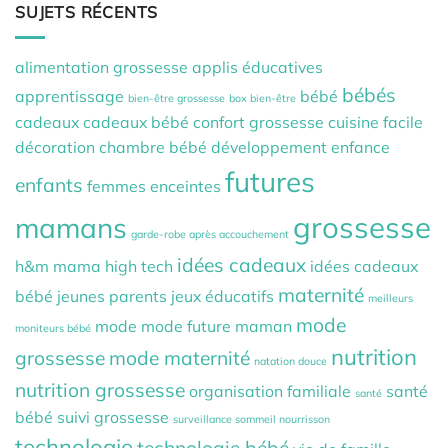
SUJETS RÉCENTS
alimentation grossesse
applis éducatives
bébés
apprentissage
bébé
bien-être grossesse
box bien-être
cadeaux
cadeaux bébé
confort grossesse
cuisine facile
décoration chambre bébé
développement
enfance
futures
enfants
femmes enceintes
grossesse
mamans
garde-robe après accouchement
idées cadeaux
h&m mama
high tech
idées cadeaux
maternité
bébé
jeunes parents
jeux éducatifs
meilleurs
mode
mode
mode future maman
moniteurs bébé
nutrition
grossesse
mode maternité
natation douce
nutrition grossesse
organisation familiale
santé
santé
bébé
suivi grossesse
surveillance sommeil nourrisson
technologie
technologie bébé