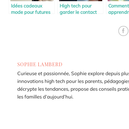
Idées cadeaux
High tech pour
Comment
mode pour futures
garder le contact
apprendr
mamans stylées
avec la famille à
enfant à 
distance
émotions
SOPHIE LAMBERD
Curieuse et passionnée, Sophie explore depuis plus
innovations high tech pour les parents, pédagogies 
décrypte les tendances, propose des conseils pra
les familles d’aujourd’hui.