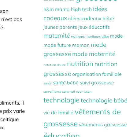
idées
h&m mama
high tech
 son
cadeaux
idées cadeaux bébé
 n’est pas
jeunes parents
jeux éducatifs
é.
maternité
mode
meilleurs moniteurs bébé
mode
mode future maman
grossesse
mode maternité
nutrition
nutrition
natation douce
grossesse
organisation familiale
santé bébé
suivi grossesse
santé
surveillance sommeil nourrisson
technologie
technologie bébé
liments. Il
vêtements de
 prix varie
vie de famille
celtique
grossesse
vêtements grossesse
ux
éducation