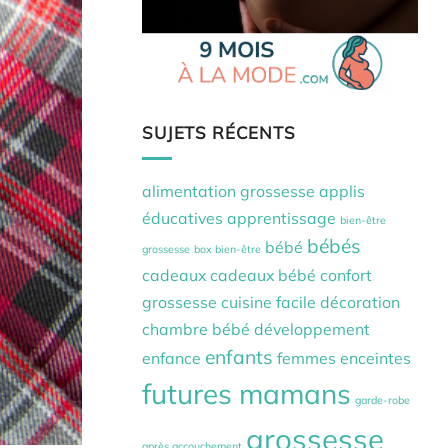
SUJETS RÉCENTS
alimentation grossesse
applis
éducatives
apprentissage
bien-être
bébés
bébé
grossesse
box bien-être
cadeaux
cadeaux bébé
confort
grossesse
cuisine facile
décoration
chambre bébé
développement
enfants
enfance
femmes enceintes
futures mamans
garde-robe
grossesse
après accouchement