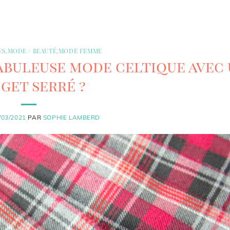
ES
,
MODE / BEAUTÉ
,
MODE FEMME
buleuse mode celtique avec
get serré ?
/03/2021
PAR
SOPHIE LAMBERD