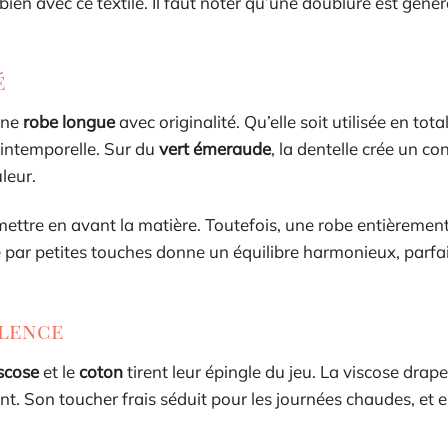
ien avec ce textile. Il faut noter qu’une doublure est gén
é
une
robe longue
avec originalité. Qu’elle soit utilisée en tota
 intemporelle. Sur du
vert émeraude
, la dentelle crée un co
leur.
ettre en avant la matière. Toutefois, une robe entièremen
re par petites touches donne un équilibre harmonieux, parfa
alence
scose
et le
coton
tirent leur épingle du jeu. La viscose drape
ant. Son toucher frais séduit pour les journées chaudes, et el