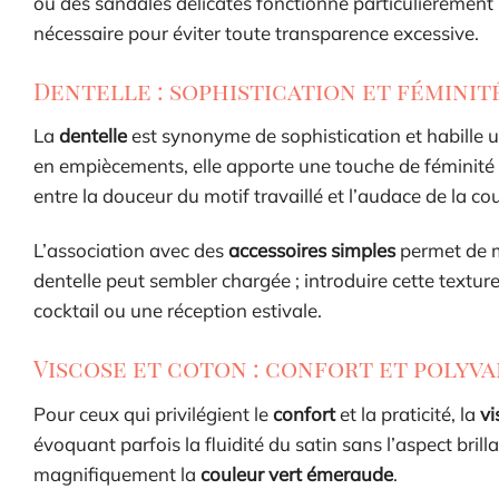
ou des sandales délicates fonctionne particulièrement b
nécessaire pour éviter toute transparence excessive.
Dentelle : sophistication et féminit
La
dentelle
est synonyme de sophistication et habille 
en empiècements, elle apporte une touche de féminité
entre la douceur du motif travaillé et l’audace de la cou
L’association avec des
accessoires simples
permet de m
dentelle peut sembler chargée ; introduire cette textu
cocktail ou une réception estivale.
Viscose et coton : confort et polyv
Pour ceux qui privilégient le
confort
et la praticité, la
vi
évoquant parfois la fluidité du satin sans l’aspect brill
magnifiquement la
couleur vert émeraude
.