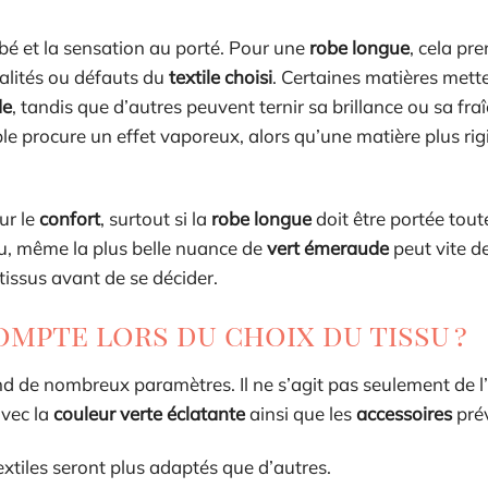
bé et la sensation au porté. Pour une
robe longue
, cela pr
alités ou défauts du
textile choisi
. Certaines matières mett
de
, tandis que d’autres peuvent ternir sa brillance ou sa fra
uple procure un effet vaporeux, alors qu’une matière plus rig
ur le
confort
, surtout si la
robe longue
doit être portée tout
eau, même la plus belle nuance de
vert émeraude
peut vite d
tissus avant de se décider.
mpte lors du choix du tissu ?
 de nombreux paramètres. Il ne s’agit pas seulement de l
avec la
couleur verte éclatante
ainsi que les
accessoires
pré
textiles seront plus adaptés que d’autres.