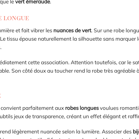
 que le
vert émeraude
.
be longue
mière et fait vibrer les
nuances de vert
. Sur une robe longu
e tissu épouse naturellement la silhouette sans marquer l
.
iatement cette association. Attention toutefois, car le sa
able. Son côté doux au toucher rend la robe très agréable à
e
le convient parfaitement aux
robes longues
voulues romanti
btils jeux de transparence, créant un effet élégant et raffi
la rend légèrement nuancée selon la lumière. Associer des
bi