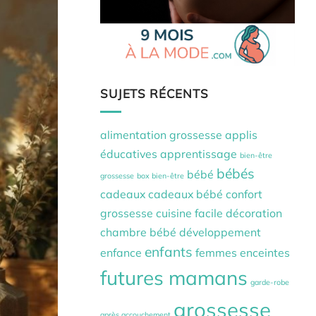
SUJETS RÉCENTS
alimentation grossesse
applis
éducatives
apprentissage
bien-être
bébés
bébé
grossesse
box bien-être
cadeaux
cadeaux bébé
confort
grossesse
cuisine facile
décoration
chambre bébé
développement
enfants
enfance
femmes enceintes
futures mamans
garde-robe
grossesse
après accouchement