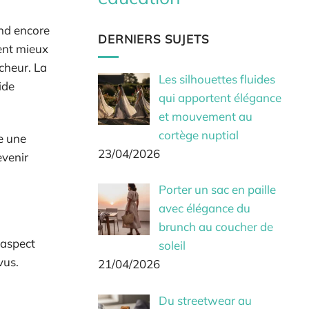
end encore
DERNIERS SUJETS
ent mieux
îcheur. La
Les silhouettes fluides
ide
qui apportent élégance
et mouvement au
cortège nuptial
e une
23/04/2026
evenir
Porter un sac en paille
avec élégance du
brunch au coucher de
’aspect
soleil
vus.
21/04/2026
Du streetwear au