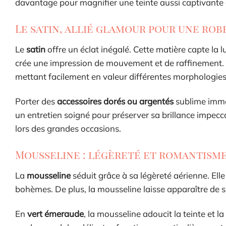
davantage pour magnifier une teinte aussi captivante
Le satin, allié glamour pour une ro
Le
satin
offre un éclat inégalé. Cette matière capte la lu
crée une impression de mouvement et de raffinement. L
mettant facilement en valeur différentes morphologies
Porter des
accessoires dorés ou argentés
sublime imméd
un entretien soigné pour préserver sa brillance impecc
lors des grandes occasions.
Mousseline : légèreté et romantism
La
mousseline
séduit grâce à sa légèreté aérienne. El
bohèmes. De plus, la mousseline laisse apparaître de su
En
vert émeraude
, la mousseline adoucit la teinte et 