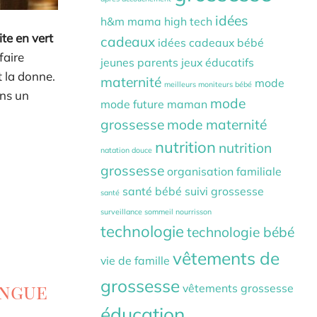
idées
h&m mama
high tech
te en vert
cadeaux
idées cadeaux bébé
faire
jeunes parents
jeux éducatifs
t la donne.
maternité
mode
meilleurs moniteurs bébé
ans un
mode
mode future maman
grossesse
mode maternité
nutrition
nutrition
natation douce
grossesse
organisation familiale
santé bébé
suivi grossesse
santé
surveillance sommeil nourrisson
technologie
technologie bébé
vêtements de
vie de famille
grossesse
ongue
vêtements grossesse
éducation