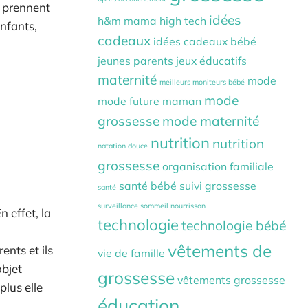
s prennent
idées
h&m mama
high tech
enfants,
cadeaux
idées cadeaux bébé
jeunes parents
jeux éducatifs
maternité
mode
meilleurs moniteurs bébé
mode
mode future maman
grossesse
mode maternité
nutrition
nutrition
natation douce
grossesse
organisation familiale
santé bébé
suivi grossesse
santé
surveillance sommeil nourrisson
 effet, la
technologie
technologie bébé
vêtements de
ents et ils
vie de famille
objet
grossesse
vêtements grossesse
plus elle
éducation