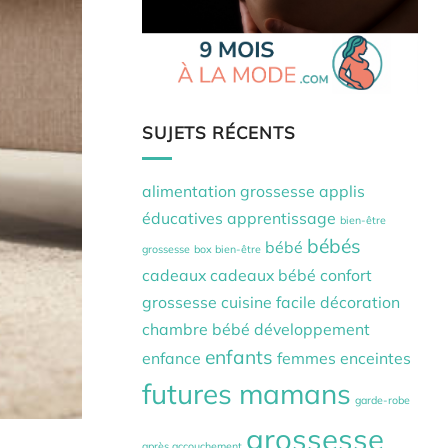
SUJETS RÉCENTS
alimentation grossesse
applis
éducatives
apprentissage
bien-être
bébés
bébé
grossesse
box bien-être
cadeaux
cadeaux bébé
confort
grossesse
cuisine facile
décoration
chambre bébé
développement
enfants
enfance
femmes enceintes
futures mamans
garde-robe
grossesse
après accouchement