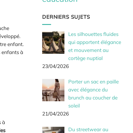
DERNIERS SUJETS
luche
Les silhouettes fluides
développé.
qui apportent élégance
tre enfant.
et mouvement au
s enfants à
cortège nuptial
23/04/2026
Porter un sac en paille
avec élégance du
brunch au coucher de
soleil
21/04/2026
s à
Du streetwear au
des